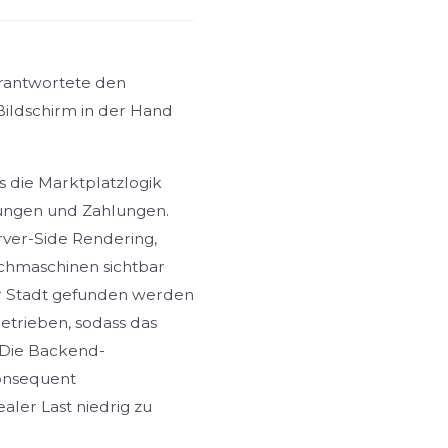
erantwortete den
ildschirm in der Hand
s die Marktplatzlogik
erungen und Zahlungen.
erver-Side Rendering,
uchmaschinen sichtbar
er Stadt gefunden werden
getrieben, sodass das
. Die Backend-
onsequent
aler Last niedrig zu