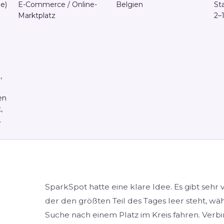
e)
E-Commerce / Online-
Belgien
St
Marktplatz
2–
,
en
,
.
SparkSpot hatte eine klare Idee. Es gibt sehr 
der den größten Teil des Tages leer steht, wä
Suche nach einem Platz im Kreis fahren. Verb