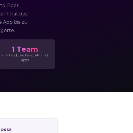
-to-Peer-
x IT hat das
e App bis zu
gerte.
1 Team
Frontend, Backend, API und
Apps
ÖSSE