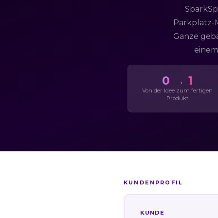
SparkSpo
Parkplatz-M
Ganze gebau
einem
0 → 1
Von der Idee zum fertigen
Produkt
KUNDENPROFIL
KUNDE