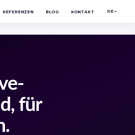
DE
REFERENZEN
BLOG
KONTAKT
ve-
d, für
n.