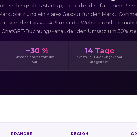
t, ein belgisches Startup, hatte die Idee für einen Peer
arktplatz und ein klares Gespür für den Markt. Conime
t, von der Laravel-API über die Website und die mobil
 ChatGPT-Buchungskanal, der den Umsatz um 30% stei
+30 %
14 Tage
Umsatz nach Start des KI-
ChatGPT-Buchungskanal
Kanals
ausgeliefert
BRANCHE
REGION
GR