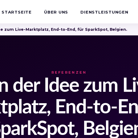
STARTSEITE
ÜBER UNS
DIENSTLEISTUNGEN
e zum Live-Marktplatz, End-to-End, für SparkSpot, Belgien.
REFERENZEN
n der Idee zum Li
platz, End-to-En
parkSpot, Belgie