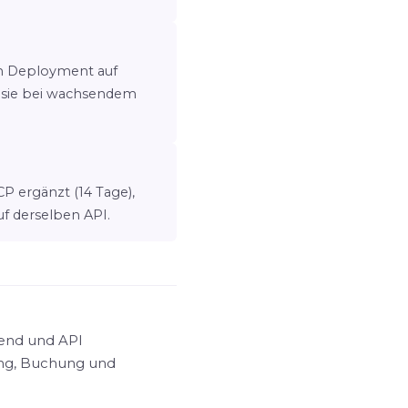
em Deployment auf
t sie bei wachsendem
 ergänzt (14 Tage),
f derselben API.
kend und API
ing, Buchung und