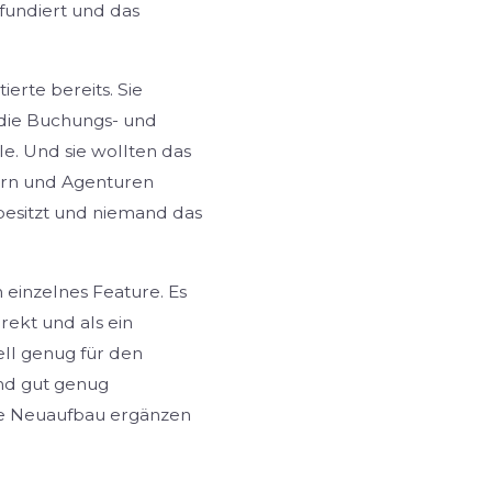
fundiert und das
ierte bereits. Sie
 die Buchungs- und
e. Und sie wollten das
ern und Agenturen
besitzt und niemand das
 einzelnes Feature. Es
ekt und als ein
l genug für den
und gut genug
hne Neuaufbau ergänzen