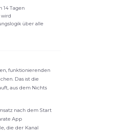
n 14 Tagen
 wird
ungslogik über alle
gen, funktionierenden
hen. Das ist die
läuft, aus dem Nichts
msatz nach dem Start
parate App
e, die der Kanal