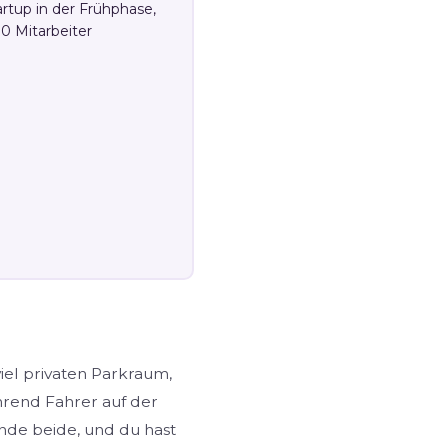
artup in der Frühphase,
10 Mitarbeiter
viel privaten Parkraum,
hrend Fahrer auf der
inde beide, und du hast