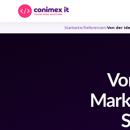
Startseite
/
Referenzen
/
Von der Ide
Vo
Markt
S