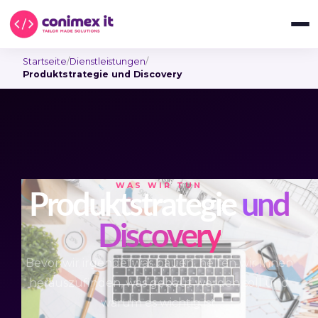
Startseite
/
Dienstleistungen
/
Produktstrategie und Discovery
WAS WIR TUN
Produktstrategie
und
Discovery
Bevor wir irgendetwas bauen, helfen wir Ihnen
herauszufinden, was gebaut werden soll und
warum es wichtig ist.