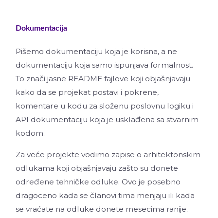
Dokumentacija
Pišemo dokumentaciju koja je korisna, a ne
dokumentaciju koja samo ispunjava formalnost.
To znači jasne README fajlove koji objašnjavaju
kako da se projekat postavi i pokrene,
komentare u kodu za složenu poslovnu logiku i
API dokumentaciju koja je usklađena sa stvarnim
kodom.
Za veće projekte vodimo zapise o arhitektonskim
odlukama koji objašnjavaju zašto su donete
određene tehničke odluke. Ovo je posebno
dragoceno kada se članovi tima menjaju ili kada
se vraćate na odluke donete mesecima ranije.