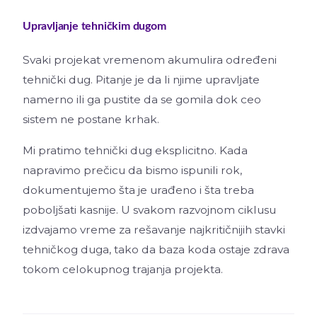
Upravljanje tehničkim dugom
Svaki projekat vremenom akumulira određeni
tehnički dug. Pitanje je da li njime upravljate
namerno ili ga pustite da se gomila dok ceo
sistem ne postane krhak.
Mi pratimo tehnički dug eksplicitno. Kada
napravimo prečicu da bismo ispunili rok,
dokumentujemo šta je urađeno i šta treba
poboljšati kasnije. U svakom razvojnom ciklusu
izdvajamo vreme za rešavanje najkritičnijih stavki
tehničkog duga, tako da baza koda ostaje zdrava
tokom celokupnog trajanja projekta.