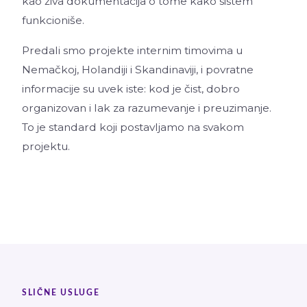
kao živa dokumentacija o tome kako sistem
funkcioniše.
Predali smo projekte internim timovima u
Nemačkoj, Holandiji i Skandinaviji, i povratne
informacije su uvek iste: kod je čist, dobro
organizovan i lak za razumevanje i preuzimanje.
To je standard koji postavljamo na svakom
projektu.
SLIČNE USLUGE