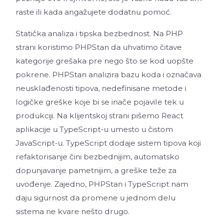
raste ili kada angažujete dodatnu pomoć.
Statička analiza i tipska bezbednost. Na PHP
strani koristimo PHPStan da uhvatimo čitave
kategorije grešaka pre nego što se kod uopšte
pokrene. PHPStan analizira bazu koda i označava
neusklađenosti tipova, nedefinisane metode i
logičke greške koje bi se inače pojavile tek u
produkciji. Na klijentskoj strani pišemo React
aplikacije u TypeScript-u umesto u čistom
JavaScript-u. TypeScript dodaje sistem tipova koji
refaktorisanje čini bezbednijim, automatsko
dopunjavanje pametnijim, a greške teže za
uvođenje. Zajedno, PHPStan i TypeScript nam
daju sigurnost da promene u jednom delu
sistema ne kvare nešto drugo.