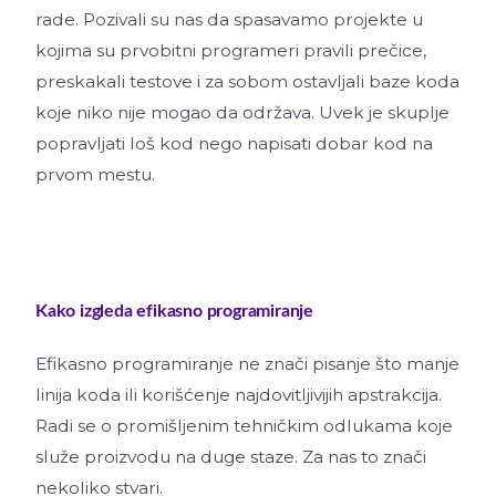
rade. Pozivali su nas da spasavamo projekte u
kojima su prvobitni programeri pravili prečice,
preskakali testove i za sobom ostavljali baze koda
koje niko nije mogao da održava. Uvek je skuplje
popravljati loš kod nego napisati dobar kod na
prvom mestu.
Kako izgleda efikasno programiranje
Efikasno programiranje ne znači pisanje što manje
linija koda ili korišćenje najdovitljivijih apstrakcija.
Radi se o promišljenim tehničkim odlukama koje
služe proizvodu na duge staze. Za nas to znači
nekoliko stvari.