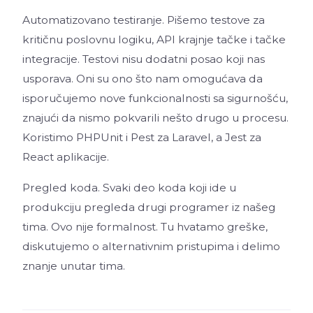
Automatizovano testiranje. Pišemo testove za
kritičnu poslovnu logiku, API krajnje tačke i tačke
integracije. Testovi nisu dodatni posao koji nas
usporava. Oni su ono što nam omogućava da
isporučujemo nove funkcionalnosti sa sigurnošću,
znajući da nismo pokvarili nešto drugo u procesu.
Koristimo PHPUnit i Pest za Laravel, a Jest za
React aplikacije.
Pregled koda. Svaki deo koda koji ide u
produkciju pregleda drugi programer iz našeg
tima. Ovo nije formalnost. Tu hvatamo greške,
diskutujemo o alternativnim pristupima i delimo
znanje unutar tima.