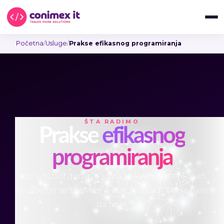
Početna
/
Usluge
/
Prakse efikasnog programiranja
ŠTA RADIMO
Prakse
efikasnog
programiranja
Kod koji radi danas, a sutra se kvari, nije efikasan.
Mi pišemo softver koji je čist, testiran i napravljen
da traje.