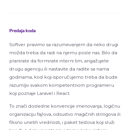
Predaja koda
Softver pravimo sa razumevanjem da neko drugi
možda treba da radi na njemu posle nas. Bilo da
planirate da formirate interni tim, angažujete
drugu agenciju ili nastavite da radite sa nama
godinama, kod koji isporučujemo treba da bude
razumljiv svakom kompetentnom programeru
koji poznaje Laravel i React.
To znači dosledne konvencije imenovanja, logičnu
organizaciju fajlova, odsustvo magičnih stringova ili
fiksno unetih vrednosti, i paket testova koji služi