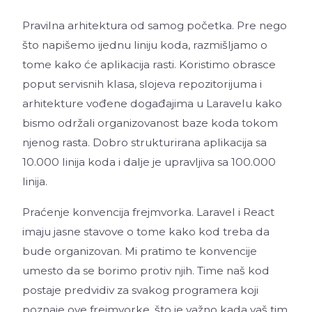
Pravilna arhitektura od samog početka. Pre nego
što napišemo ijednu liniju koda, razmišljamo o
tome kako će aplikacija rasti. Koristimo obrasce
poput servisnih klasa, slojeva repozitorijuma i
arhitekture vođene događajima u Laravelu kako
bismo održali organizovanost baze koda tokom
njenog rasta. Dobro strukturirana aplikacija sa
10.000 linija koda i dalje je upravljiva sa 100.000
linija.
Praćenje konvencija frejmvorka. Laravel i React
imaju jasne stavove o tome kako kod treba da
bude organizovan. Mi pratimo te konvencije
umesto da se borimo protiv njih. Time naš kod
postaje predvidiv za svakog programera koji
poznaje ove frejmvorke, što je važno kada vaš tim