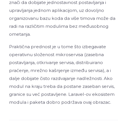
znači da dobijate jednostavnost postavljanja i
upravljanja jednom aplikacijom, uz dovoljno
organizovanu bazu koda da više timova može da
radi na različitim modulima bez međusobnog
ometanja.
Praktična prednost je u tome što izbegavate
operativnu složenost mikroservisa (zasebna
postavljanja, otkrivanje servisa, distribuirano
praćenje, mrežno kašnjenje između servisa), a i
dalje dobijate čisto razdvajanje nadležnosti. Ako
modul na kraju treba da postane zaseban servis,
granice su već postavljene. Laravel-ov ekosistem
modula i paketa dobro podržava ovaj obrazac.