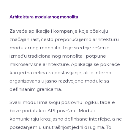
Arhitektura modularnog monolita
Za veće aplikacije i kompanije koje očekuju
značajan rast, često preporučujemo arhitekturu
modularnog monolita. To je srednje rešenje
između tradicionalnog monolita i potpune
mikroservisne arhitekture. Aplikacija se pokreće
kao jedna celina za postavljanje, ali je interno
organizovana u jasno razdvojene module sa
definisanim granicama.
Svaki modul ima svoju poslovnu logiku, tabele
baze podataka i API površinu. Moduli
komuniciraju kroz jasno definisane interfejse, a ne
posezanjem u unutrašnjost jedni drugima. To