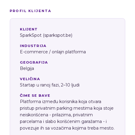
PROFIL KLIJENTA
KLIJENT
SparkSpot (sparkspot.be)
INDUSTRIJA
E-commerce / onlajn platforma
GEOGRAFIJA
Belgija
VELIČINA
Startap u ranoj fazi, 2–10 ljudi
ČIME SE BAVE
Platforma između korisnika koja otvara
pristup privatnim parking mestima koja stoje
neiskorišćena - prilazima, privatnim
parcelama i slabo korišćenim garažama - i
povezuje ih sa vozačima kojima treba mesto.