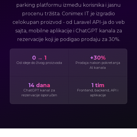
parking platformu između korisnika i jasnu
procenu tržišta. Conimex IT je izgradio
celokupan proizvod - od Laravel API-ja do veb
sajta, mobilne aplikacije i ChatGPT kanala za
rezervacije koji je podigao prodaju za 30%.
0 → 1
+30%
Od ideje do živog proizvoda
Prodaja nakon pokretanja
AI kanala
14 dana
1 tim
ChatGPT kanal za
Frontend, backend, API i
rezervacije isporučen
aplikacije