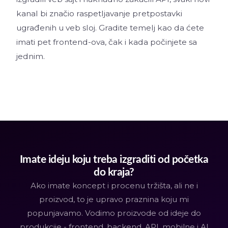
kanal bi značio raspetljavanje pretpostavki
ugrađenih u veb sloj. Gradite temelj kao da ćete
imati pet frontend-ova, čak i kada počinjete sa
jednim.
Imate ideju koju treba izgraditi od početka
do kraja?
Ako imate koncept i procenu tržišta, ali ne i
proizvod, to je upravo praznina koju mi
popunjavamo. Vodimo proizvode od ideje do
produkcije - frontend, backend, API, mobilne i AI