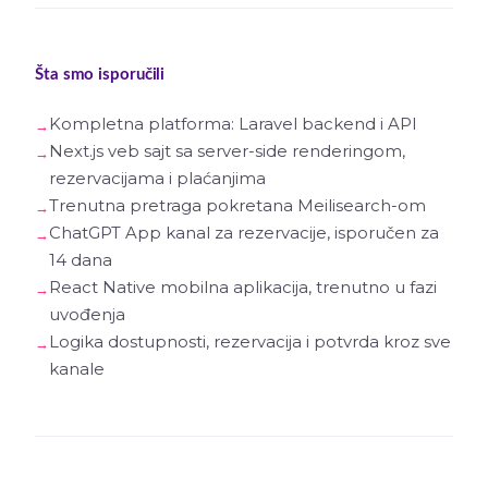
Šta smo isporučili
Kompletna platforma: Laravel backend i API
Next.js veb sajt sa server-side renderingom,
rezervacijama i plaćanjima
Trenutna pretraga pokretana Meilisearch-om
ChatGPT App kanal za rezervacije, isporučen za
14 dana
React Native mobilna aplikacija, trenutno u fazi
uvođenja
Logika dostupnosti, rezervacija i potvrda kroz sve
kanale