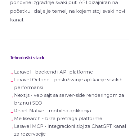
ponovne izgradnje svaki put. API dizajniran na
početku i dalje je temelj na kojem stoji svaki novi
kanal.
Tehnološki stack
Laravel - backend i API platforme
Laravel Octane - posluživanje aplikacije visokih
performansi
Next.js - veb sajt sa server-side renderingom za
brzinu i SEO
React Native - mobilna aplikacija
Meilisearch - brza pretraga platforme
Laravel MCP - integracioni sloj za ChatGPT kanal
za rezervacije