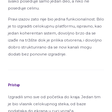
svako poseduje samo jedan deo, a niko ne
poseduje celinu.
Pravi izazov zato nije bio jedna funkcionalnost. Bilo
je to izgraditi celokupnu platformu, ispravno, kao
jedan koherentan sistem, dovoljno brzo da se
izađe na tržište dok je prilika otvorena, i dovoljno
dobro strukturirano da se novi kanali mogu
dodati bez ponovne izgradnje.
Pristup
Izgradili smo sve od početka do kraja. Jedan tim
je bio vlasnik celokupnog steka, od baze
podataka do ekrana u ruci vozača.