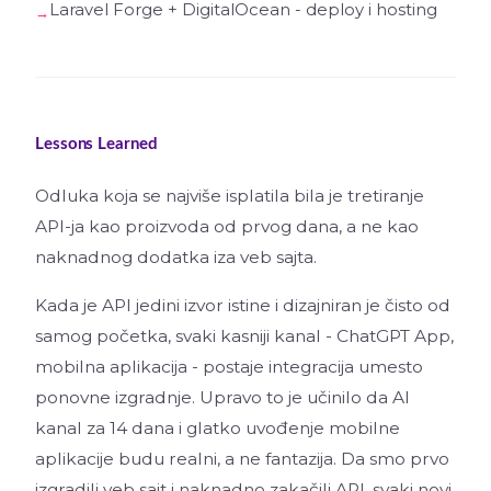
Laravel Forge + DigitalOcean - deploy i hosting
Lessons Learned
Odluka koja se najviše isplatila bila je tretiranje
API-ja kao proizvoda od prvog dana, a ne kao
naknadnog dodatka iza veb sajta.
Kada je API jedini izvor istine i dizajniran je čisto od
samog početka, svaki kasniji kanal - ChatGPT App,
mobilna aplikacija - postaje integracija umesto
ponovne izgradnje. Upravo to je učinilo da AI
kanal za 14 dana i glatko uvođenje mobilne
aplikacije budu realni, a ne fantazija. Da smo prvo
izgradili veb sajt i naknadno zakačili API, svaki novi