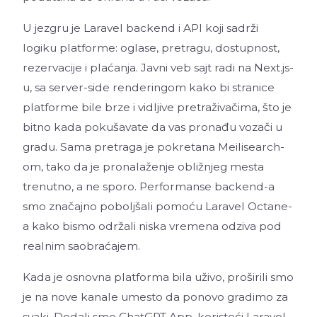
U jezgru je Laravel backend i API koji sadrži
logiku platforme: oglase, pretragu, dostupnost,
rezervacije i plaćanja. Javni veb sajt radi na Next.js-
u, sa server-side renderingom kako bi stranice
platforme bile brze i vidljive pretraživačima, što je
bitno kada pokušavate da vas pronađu vozači u
gradu. Sama pretraga je pokretana Meilisearch-
om, tako da je pronalaženje obližnjeg mesta
trenutno, a ne sporo. Performanse backend-a
smo značajno poboljšali pomoću Laravel Octane-
a kako bismo održali niska vremena odziva pod
realnim saobraćajem.
Kada je osnovna platforma bila uživo, proširili smo
je na nove kanale umesto da ponovo gradimo za
svaki. Dodali smo ChatGPT App, koristeći Laravel