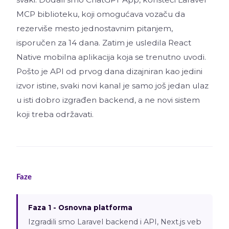
MCP biblioteku, koji omogućava vozaču da
rezerviše mesto jednostavnim pitanjem,
isporučen za 14 dana. Zatim je usledila React
Native mobilna aplikacija koja se trenutno uvodi.
Pošto je API od prvog dana dizajniran kao jedini
izvor istine, svaki novi kanal je samo još jedan ulaz
u isti dobro izgrađen backend, a ne novi sistem
koji treba održavati.
Faze
Faza 1 - Osnovna platforma
Izgradili smo Laravel backend i API, Next.js veb