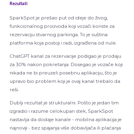
Rezultati
SparkSpot je prešao put od ideje do živog,
funkcionalnog proizvoda koji vozači koriste za
rezervaciju stvarnog parkinga. To je suština:
platforma koja postoji i radi, izgrađena od nule.
ChatGPT kanal za rezervacije podigao je prodaju
za 30% nakon pokretanja. Dosegao je vozače koji
nikada ne bi preuzeli posebnu aplikaciju, što je
upravo bio problem koji je ovaj kanal trebalo da
reši.
Dublji rezultat je strukturalni. Pošto je jedan tim
izgradio i razume celokupan stek, SparkSpot
nastavlja da dodaje kanale - mobilna aplikacija je
najnoviji - bez spajanja više dobavljača ili plaćanja