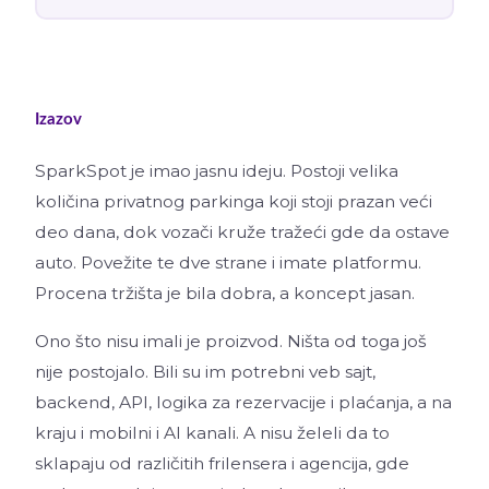
Izazov
SparkSpot je imao jasnu ideju. Postoji velika
količina privatnog parkinga koji stoji prazan veći
deo dana, dok vozači kruže tražeći gde da ostave
auto. Povežite te dve strane i imate platformu.
Procena tržišta je bila dobra, a koncept jasan.
Ono što nisu imali je proizvod. Ništa od toga još
nije postojalo. Bili su im potrebni veb sajt,
backend, API, logika za rezervacije i plaćanja, a na
kraju i mobilni i AI kanali. A nisu želeli da to
sklapaju od različitih frilensera i agencija, gde