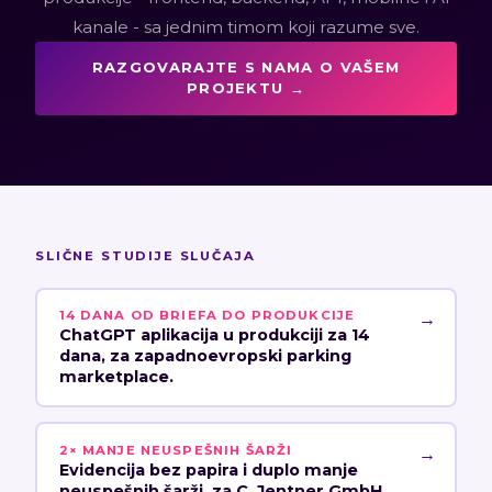
kanale - sa jednim timom koji razume sve.
RAZGOVARAJTE S NAMA O VAŠEM
PROJEKTU →
SLIČNE STUDIJE SLUČAJA
14 DANA OD BRIEFA DO PRODUKCIJE
→
ChatGPT aplikacija u produkciji za 14
dana, za zapadnoevropski parking
marketplace.
2× MANJE NEUSPEŠNIH ŠARŽI
→
Evidencija bez papira i duplo manje
neuspešnih šarži, za C. Jentner GmbH,