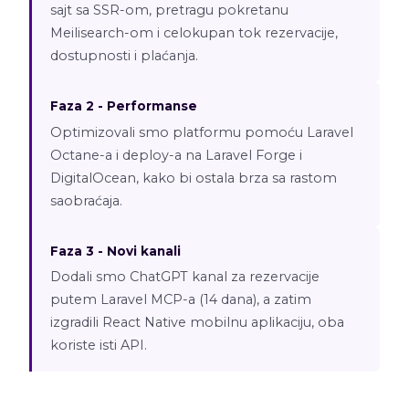
sajt sa SSR-om, pretragu pokretanu
Meilisearch-om i celokupan tok rezervacije,
dostupnosti i plaćanja.
Faza 2 - Performanse
Optimizovali smo platformu pomoću Laravel
Octane-a i deploy-a na Laravel Forge i
DigitalOcean, kako bi ostala brza sa rastom
saobraćaja.
Faza 3 - Novi kanali
Dodali smo ChatGPT kanal za rezervacije
putem Laravel MCP-a (14 dana), a zatim
izgradili React Native mobilnu aplikaciju, oba
koriste isti API.